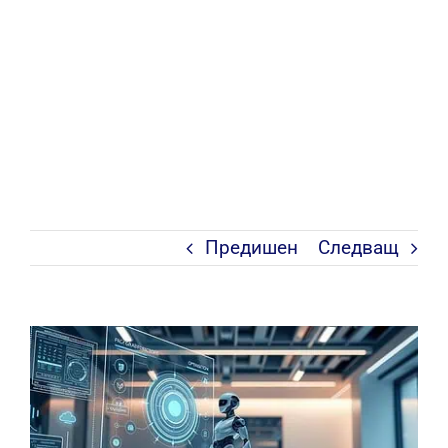
Предишен
Следващ
View
Larger
Image