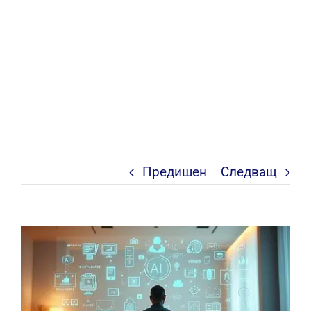
Предишен
Следващ
View
Larger
Image