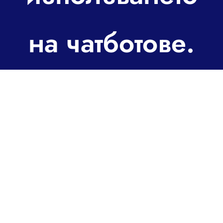
За контакт
на чатботове.