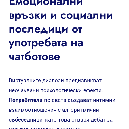
Емоционални
връзки и социални
последици от
употребата на
чатботове
Виртуалните диалози предизвикват
неочаквани психологически ефекти.
Потребители
по света създават интимни
взаимоотношения с алгоритмични
събеседници, като това отваря дебат за