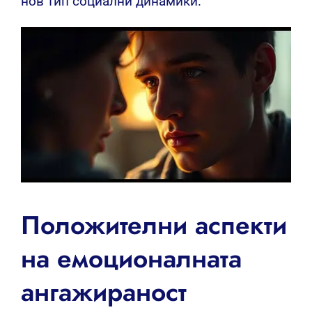
нов тип социални динамики.
Положителни аспекти
на емоционалната
ангажираност