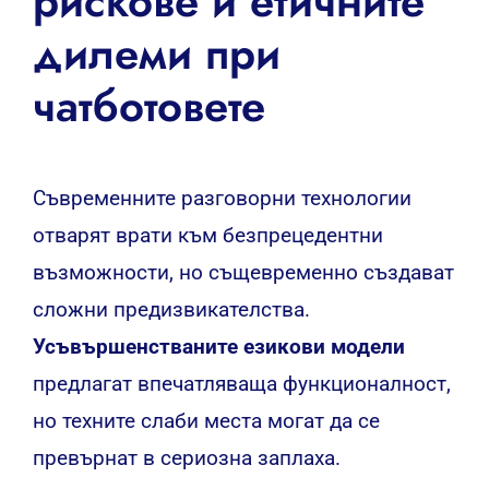
рискове и етичните
дилеми при
чатботовете
Съвременните разговорни технологии
отварят врати към безпрецедентни
възможности, но същевременно създават
сложни предизвикателства.
Усъвършенстваните езикови модели
предлагат впечатляваща функционалност,
но техните слаби места могат да се
превърнат в сериозна заплаха.