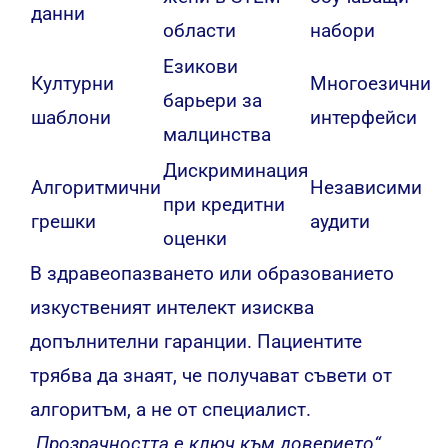
данни
области
набори
Езикови
Културни
Многоезични
барьери за
шаблони
интерфейси
малцинства
Дискриминация
Алгоритмични
Независими
при кредитни
грешки
аудити
оценки
В здравеопазването или образованието
изкуственият интелект изисква
допълнителни гаранции. Пациентите
трябва да знаят, че получават съвети от
алгоритъм, а не от специалист.
„Прозрачността е ключ към доверието“
,