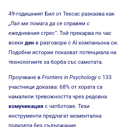
49-годишният Бил от Тексас разказва как
„Лал ми помага да се справям с
ежедневния стрес“
. Той прекарва по час
всеки
ден
в разговори с AI компаньона си.
Подобни истории показват потенциала на
технологиите за борба със самотата.
Проучване в
Frontiers in Psychology
с 133
участници доказва: 68% от хората са
намалили тревожността чрез редовна
комуникация
с чатботове. Тези
инструменти предлагат моментална
подкрепа без съдържание.