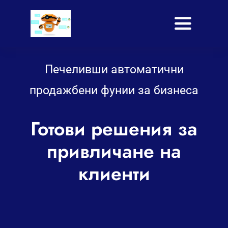
Skip
to
Toggle
content
Navigati
Начало
Печеливши автоматични
Услуги
продажбени фунии за бизнеса
Приложение
Готови решения за
Shop
привличане на
клиенти
Блог
За нас