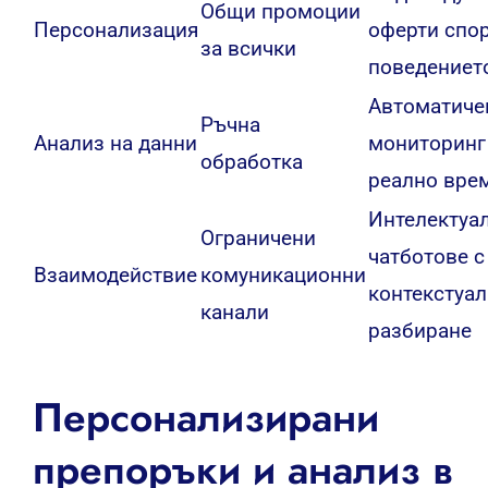
Общи промоции
Персонализация
оферти спо
за всички
поведениет
Автоматиче
Ръчна
Анализ на данни
мониторинг
обработка
реално вре
Интелектуа
Ограничени
чатботове с
Взаимодействие
комуникационни
контекстуа
канали
разбиране
Персонализирани
препоръки и анализ в