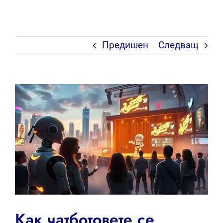
Предишен
Следващ
View
Larger
Image
Как чатботовете се