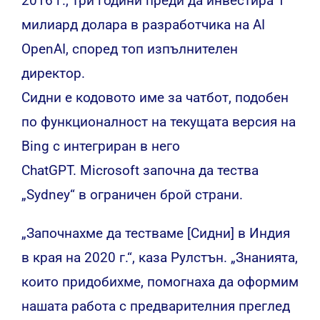
2016 г., три години преди да
инвестира
1
милиард долара в разработчика на AI
OpenAI, според топ изпълнителен
директор.
Сидни е кодовото име за чатбот, подобен
по функционалност на текущата версия на
Bing с интегриран в него
ChatGPT. Microsoft започна да тества
„Sydney“ в ограничен брой страни.
„Започнахме да тестваме [Сидни] в Индия
в края на 2020 г.“, каза Рулстън. „Знанията,
които придобихме, помогнаха да оформим
нашата работа с предварителния преглед