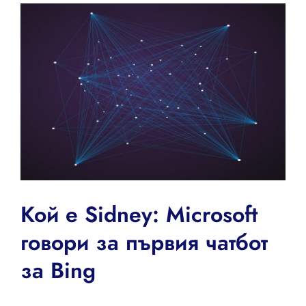
View
Larger
Image
Кой е Sidney: Microsoft
говори за първия чатбот
за Bing