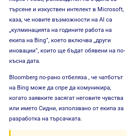
търсене и изкуствен интелект в Microsoft,
каза, че новите възможности на AI са
„кулминацията на годините работа на
екипа на Bing“, което включва „други
иновации“, които ще бъдат обявени на по-
късна дата.
Bloomberg по-рано
отбеляза
, че чатботът
на Bing може да спре да комуникира,
когато заявките засягат неговите чувства
или името Сидни, използвано от екипа за
разработка на търсачката.