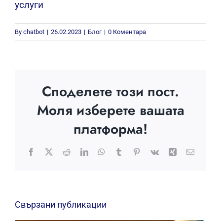
услуги
By
chatbot
|
26.02.2023
|
Блог
|
0 Коментара
Споделете този пост.
Моля изберете вашата
платформа!
Facebook
X
Reddit
LinkedIn
WhatsApp
Tumblr
Pinterest
Vk
Xing
Електр
поща:
Свързани публикации