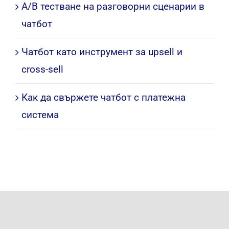
A/B тестване на разговорни сценарии в
чатбот
Чатбот като инструмент за upsell и
cross-sell
Как да свържете чатбот с платежна
система