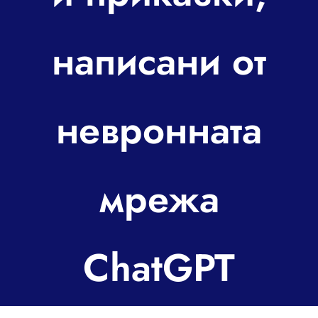
За контакт
написани от
невронната
мрежа
ChatGPT