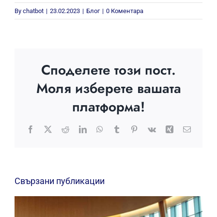
By
chatbot
|
23.02.2023
|
Блог
|
0 Коментара
Споделете този пост.
Моля изберете вашата
платформа!
Facebook
X
Reddit
LinkedIn
WhatsApp
Tumblr
Pinterest
Vk
Xing
Електр
поща:
Свързани публикации