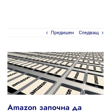
Предишен
Следващ
View
Larger
Image
Amazon започна да