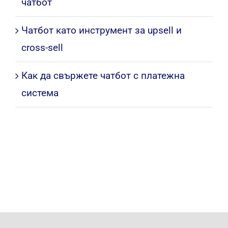
чатбот
Чатбот като инструмент за upsell и
cross-sell
Как да свържете чатбот с платежна
система