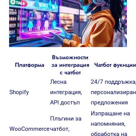
Възможности
Платформа
за интеграция
Чатбот фукнции
с чатбот
Лесна
24/7 поддръжка
Shopify
интеграция,
персонализира
API достъп
предложения
Изпращане на
Плъгини за
напомняния,
WooCommerce
чатбот,
обработка на