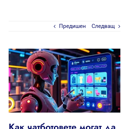
Предишен
Следващ
View
Larger
Image
Как чатботовете могат да