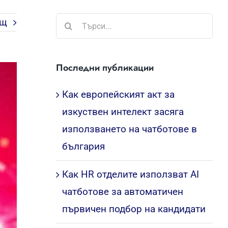
Търсене
ащ
...
Последни публикации
Как европейският акт за
изкуствен интелект засяга
използването на чатботове в
българия
Как HR отделите използват AI
чатботове за автоматичен
първичен подбор на кандидати