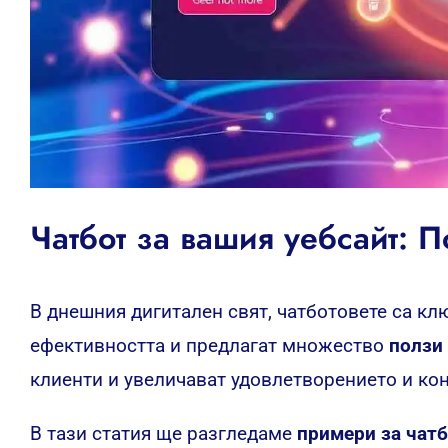
Чатбот за вашия уебсайт: П
В днешния дигитален свят, чатботовете са клю
ефективността и предлагат множество
ползи 
клиенти и увеличават удовлетворението и ко
В тази статия ще разгледаме
примери за чат