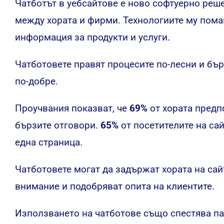
Чатботът в уебсайтове е ново софтуерно реш
между хората и фирми. Технологиите му помаг
информация за продукти и услуги.
Чатботовете правят процесите по-лесни и бър
по-добре.
Проучвания показват, че
69%
от хората предп
бързите отговори.
65%
от посетителите на са
една страница.
Чатботовете могат да задържат хората на сай
внимание и подобряват опита на клиентите.
Използването на чатботове също спестява пар