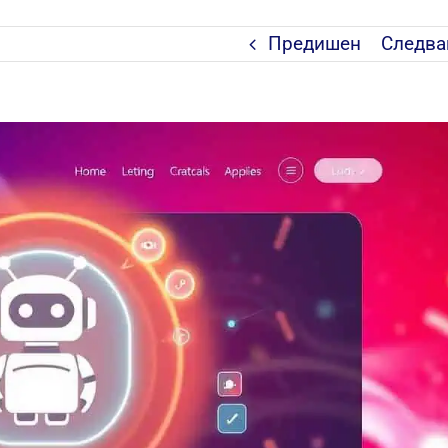
Предишен
Следв