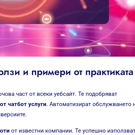
олзи и примери от практиката
чова част от всеки уебсайт. Те подобряват
от чатбот услуги
. Автоматизират обслужването 
нверсиите.
боти
от известни компании. Те успешно използва