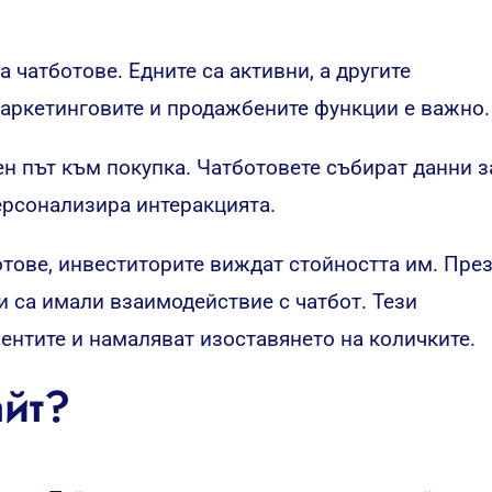
 чатботове. Едните са активни, а другите
аркетинговите и продажбените функции е важно.
н път към покупка. Чатботовете събират данни з
ерсонализира интеракцията.
отове, инвеститорите виждат стойността им. Пре
и са имали взаимодействие с чатбот. Тези
ентите и намаляват изоставянето на количките.
айт?