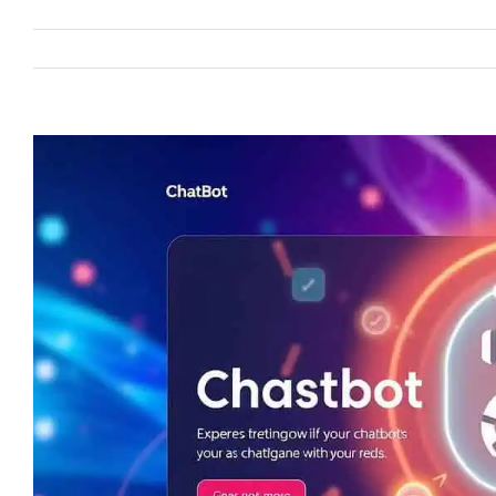
View
Larger
Image