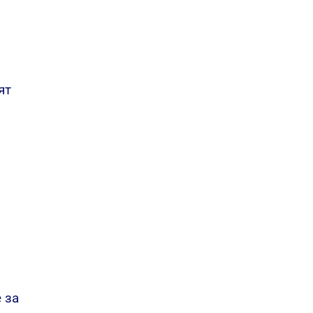
ят
 за