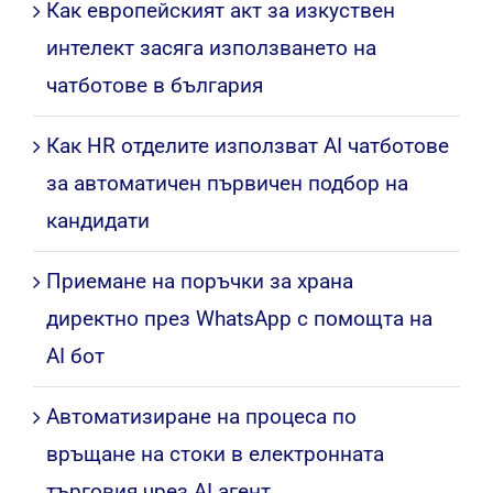
Как европейският акт за изкуствен
интелект засяга използването на
чатботове в българия
Как HR отделите използват AI чатботове
за автоматичен първичен подбор на
кандидати
Приемане на поръчки за храна
директно през WhatsApp с помощта на
AI бот
Автоматизиране на процеса по
връщане на стоки в електронната
търговия чрез AI агент