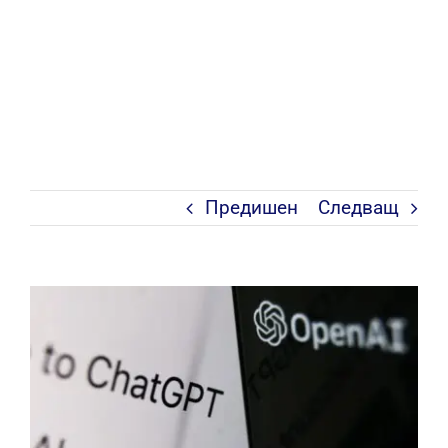
Предишен
Следващ
View
Larger
Image