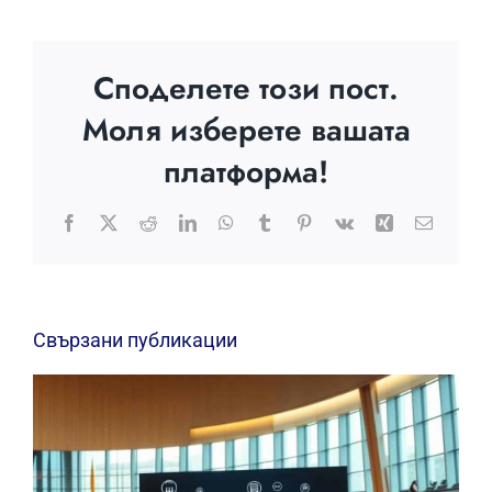
Споделете този пост.
Моля изберете вашата
платформа!
Facebook
X
Reddit
LinkedIn
WhatsApp
Tumblr
Pinterest
Vk
Xing
Електр
поща:
Свързани публикации