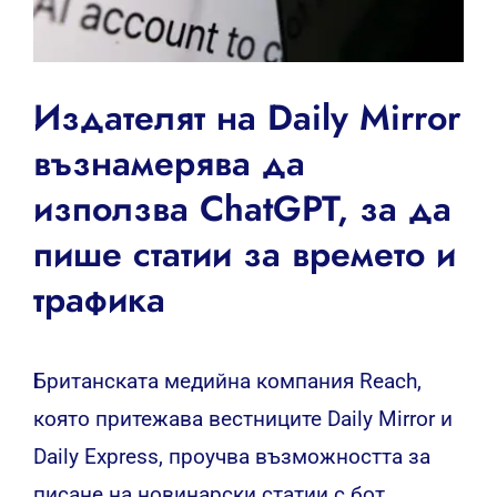
Издателят на Daily Mirror
възнамерява да
използва ChatGPT, за да
пише статии за времето и
трафика
Британската медийна компания Reach,
която притежава вестниците Daily Mirror и
Daily Express, проучва възможността за
писане на новинарски статии с бот