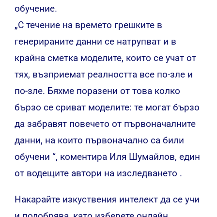
обучение.
„С течение на времето грешките в
генерираните данни се натрупват и в
крайна сметка моделите, които се учат от
тях, възприемат реалността все по-зле и
по-зле. Бяхме поразени от това колко
бързо се сриват моделите: те могат бързо
да забравят повечето от първоначалните
данни, на които първоначално са били
обучени “, коментира Иля Шумайлов, един
от водещите автори
на изследването .
Накарайте изкуствения интелект да се учи
и подобрява, като изберете онлайн