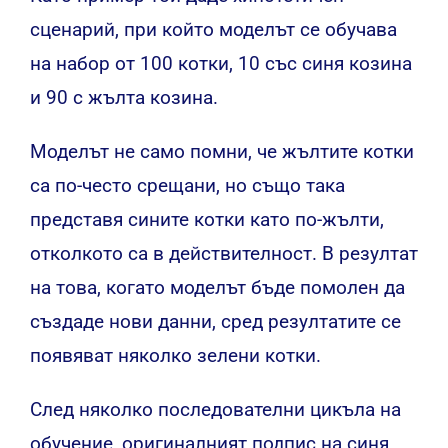
сценарий, при който моделът се обучава
на набор от 100 котки, 10 със синя козина
и 90 с жълта козина.
Моделът не само помни, че жълтите котки
са по-често срещани, но също така
представя сините котки като по-жълти,
отколкото са в действителност. В резултат
на това, когато моделът бъде помолен да
създаде нови данни, сред резултатите се
появяват няколко зелени котки.
След няколко последователни цикъла на
обучение, оригиналният подпис на синя