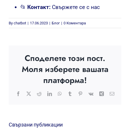
📂
Контакт:
Свържете се с нас
By
chatbot
|
17.06.2023
|
Блог
|
0 Коментара
Споделете този пост.
Моля изберете вашата
платформа!
Facebook
X
Reddit
LinkedIn
WhatsApp
Tumblr
Pinterest
Vk
Xing
Електр
поща:
Свързани публикации