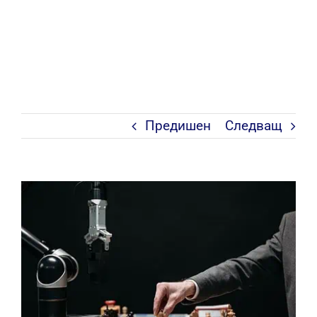
Предишен
Следващ
View
Larger
Image