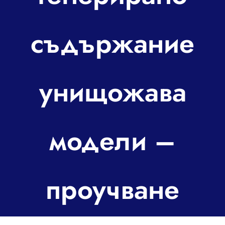
За контакт
съдържание
унищожава
модели –
проучване