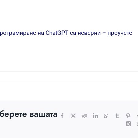
програмиране на ChatGPT са неверни – проучете
зберете вашата
Facebook
X
Reddit
LinkedIn
WhatsApp
Tumblr
Pint
Xin