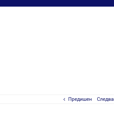
Предишен
Следв