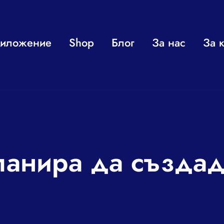
иложение
Shop
Блог
За нас
За к
анира да създаде