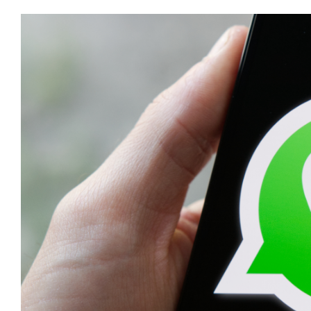
View
Larger
Image