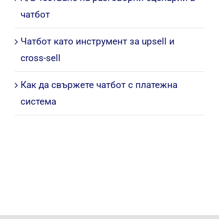
Чатбот за събития и уебинари:
регистрация и напомняния
A/B тестване на разговорни сценарии в
чатбот
Чатбот като инструмент за upsell и
cross-sell
Как да свържете чатбот с платежна
система