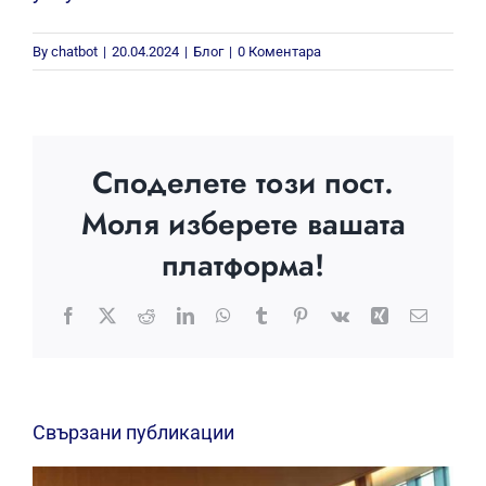
📂
Контакт:
Свържете се с нас
Разгледайте още:
разгледайте моите
услуги
By
chatbot
|
20.04.2024
|
Блог
|
0 Коментара
Споделете този пост.
Моля изберете вашата
платформа!
Facebook
X
Reddit
LinkedIn
WhatsApp
Tumblr
Pinterest
Vk
Xing
Електр
поща: