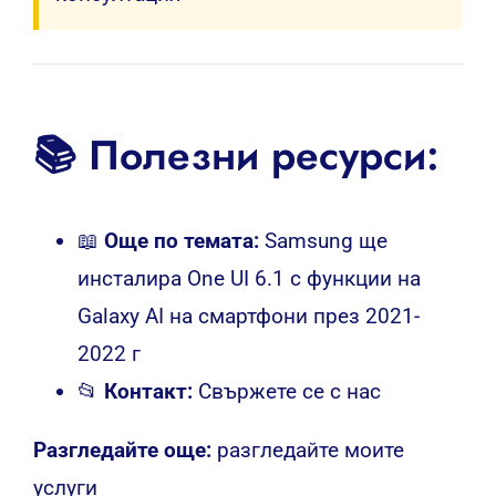
отговорите на AI асистента.
💡 Полезно:
Запазете час за безплатна
консултация
📚 Полезни ресурси:
📖
Още по темата:
Samsung ще
инсталира One UI 6.1 с функции на
Galaxy AI на смартфони през 2021-
2022 г