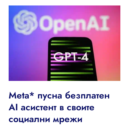
View
Larger
Image
Meta* пусна безплатен
AI асистент в своите
социални мрежи