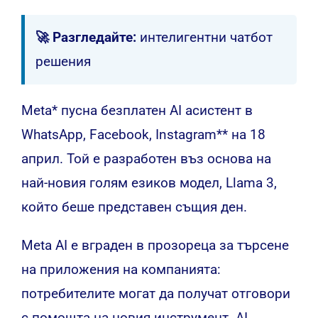
🚀 Разгледайте:
интелигентни чатбот
решения
Meta*
пусна
безплатен AI асистент в
WhatsApp, Facebook, Instagram** на 18
април. Той е разработен въз основа на
най-новия голям езиков модел, Llama 3,
който беше представен същия ден.
Meta AI е вграден в прозореца за търсене
на приложения на компанията:
потребителите могат да получат отговори
с помощта на новия инструмент. AI ​​