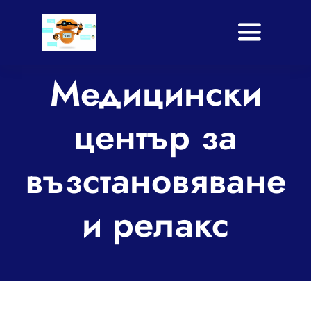
Skip
to
Toggle
content
Navigati
Медицински
Начало
Услуги
център за
Приложение
възстановяване
Shop
и релакс
Блог
За нас