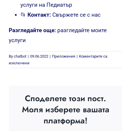
услуги на Педиатър
📂
Контакт:
Свържете се с нас
Разгледайте още:
разгледайте моите
услуги
By
chatbot
|
09.06.2022
|
Приложения
|
Коментарите са
за
изключени
Медицински
център
за
възстановяване
Споделете този пост.
и
релакс
Моля изберете вашата
платформа!