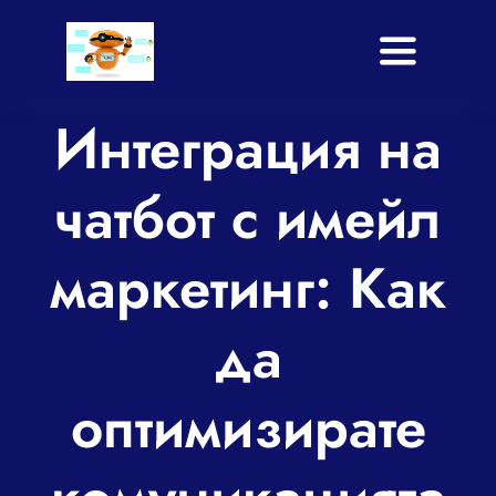
Skip
to
Toggle
content
Navigati
Интеграция на
Начало
Услуги
чатбот с имейл
Приложение
маркетинг: Как
Shop
да
Блог
оптимизирате
За нас