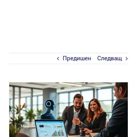
Предишен
Следващ
View
Larger
Image