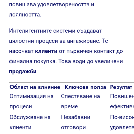
повишава удовлетвореността и
лоялността.
Интелигентните системи създават
цялостни процеси за ангажиране. Те
насочват
клиенти
от първичен контакт до
финална покупка. Това води до увеличени
продажби
.
Област на влияние
Ключова полза
Резултат
Оптимизация на
Спестяване на
Повише
процеси
време
ефектив
Обслужване на
Незабавни
По-висо
клиенти
отговори
удовлет