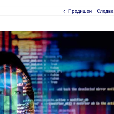
Предишен
Следв