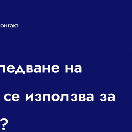
онтакт
ледване на
 се използва за
а?