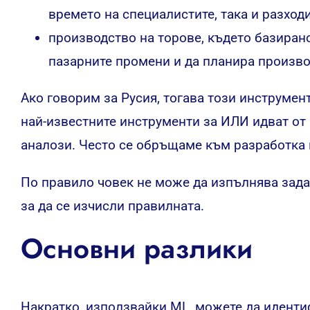
времето на специалистите, така и разход
производство на торове, където базира
пазарните промени и да планира произво
Ако говорим за Русия, тогава този инструмен
най-известните инструменти за ИЛИ идват от 
аналози. Често се обръщаме към разработка
По правило човек не може да изпълнява зада
за да се изчисли правилната.
Основни разлики
Накратко, използвайки ML, можете да идент