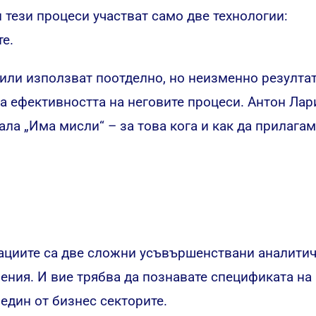
 тези процеси участват само две технологии:
е.
 или използват поотделно, но неизменно резулта
на ефективността на неговите процеси. Антон Лар
нала
„Има мисли“
– за това кога и как да прилага
ациите са две сложни усъвършенствани аналити
ения. И вие трябва да познавате спецификата на
 един от бизнес секторите.