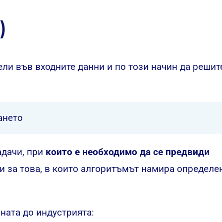
L)
ли във входните данни и по този начин да решит
ането
адачи, при
които е необходимо да се предвиди
и за това, в които алгоритъмът намира определе
ната до индустрията: