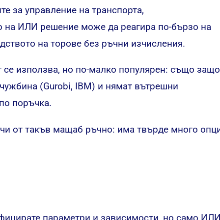
ите за управление на транспорта,
но на ИЛИ решение може да реагира
по-бързо
на
дството на торове без ръчни изчисления.
т се използва, но по-малко популярен: също защ
чужбина (Gurobi, IBM) и нямат вътрешни
 по поръчка.
чи от такъв мащаб ръчно: има твърде много опци
ифицирате параметри и зависимости, но само ИЛ