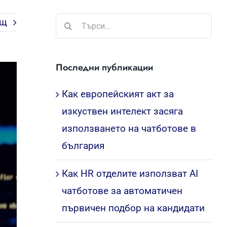
Търсене
ащ
...
Последни публикации
Как европейският акт за
изкуствен интелект засяга
използването на чатботове в
българия
Как HR отделите използват AI
чатботове за автоматичен
първичен подбор на кандидати