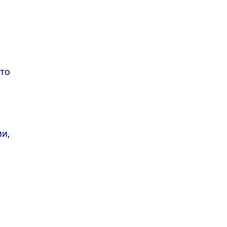
ото
и,
И