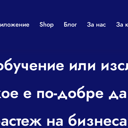
иложение
Shop
Блог
За нас
За к
бучение или изс
ое е по-добре да
астеж на бизнес