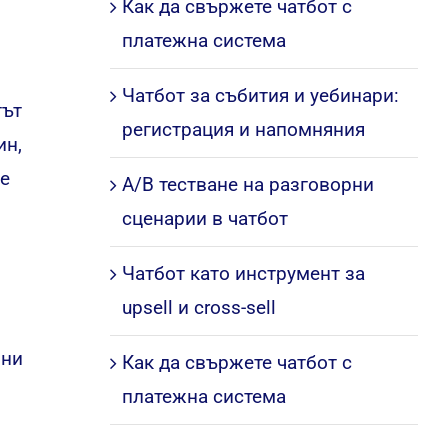
Как да свържете чатбот с
платежна система
Чатбот за събития и уебинари:
тът
регистрация и напомняния
ин,
ме
A/B тестване на разговорни
сценарии в чатбот
Чатбот като инструмент за
upsell и cross-sell
чни
Как да свържете чатбот с
платежна система