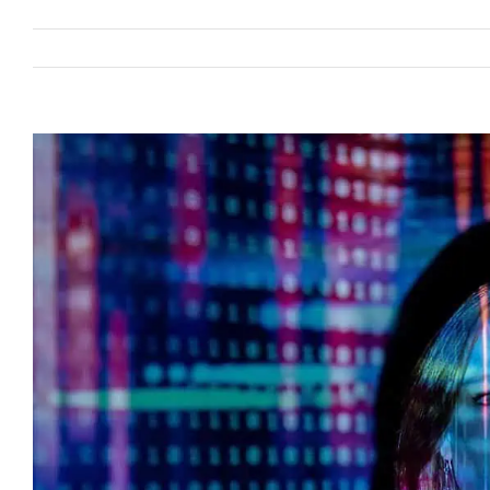
View
Larger
Image