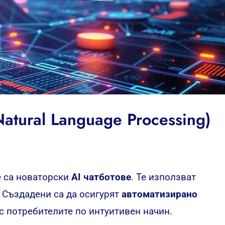
atural Language Processing)
е са новаторски
AI чатботове
. Те използват
. Създадени са да осигурят
автоматизирано
с потребителите по интуитивен начин.