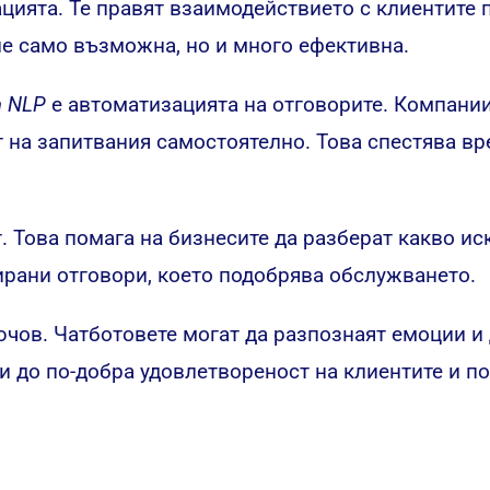
цията. Те правят взаимодействието с клиентите п
 не само възможна, но и много ефективна.
а NLP
е автоматизацията на отговорите. Компани
т на запитвания самостоятелно. Това спестява в
. Това помага на бизнесите да разберат какво ис
ирани отговори, което подобрява обслужването.
ючов. Чатботовете могат да разпознаят емоции и
и до по-добра удовлетвореност на клиентите и по