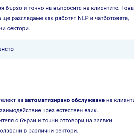
ря бързо и точно на въпросите на клиентите. Това
а ще разгледаме как работят NLP и чатботовете,
ни сектори.
ането
телект за
автоматизирано обслужване
на клиент
заимодействие чрез естествен език.
теля с бързи и точни отговори на заявки.
ползвани в различни сектори.