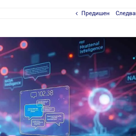
Предишен
Следв