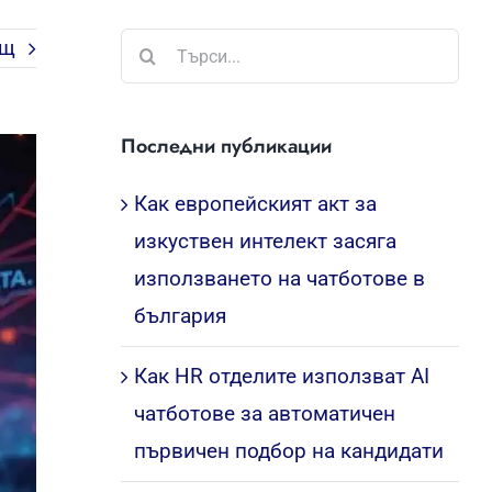
Търсене
ащ
...
Последни публикации
Как европейският акт за
изкуствен интелект засяга
използването на чатботове в
българия
Как HR отделите използват AI
чатботове за автоматичен
първичен подбор на кандидати