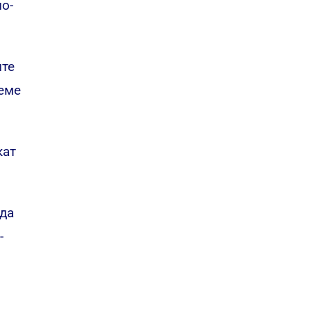
о-
ите
реме
кат
 да
-