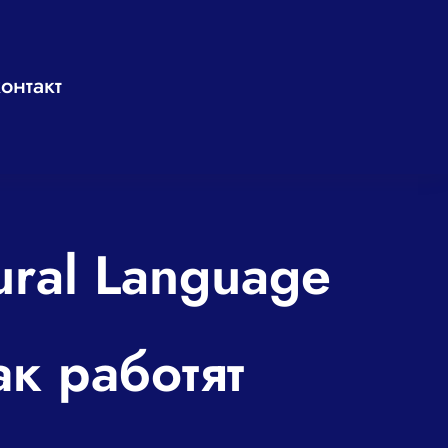
онтакт
ural Language
ак работят