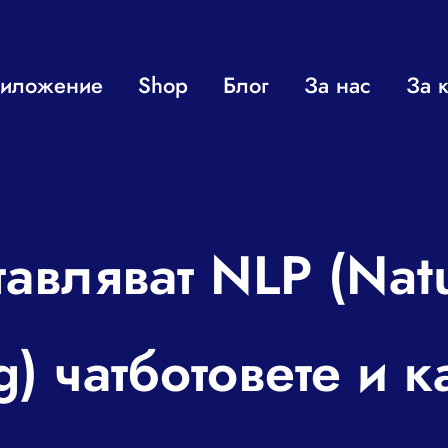
иложение
Shop
Блог
За нас
За к
авляват NLP (Nat
g) чатботовете и к