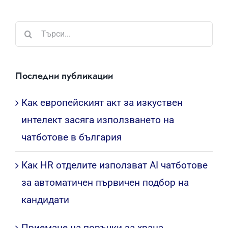
Търсене
...
Последни публикации
Как европейският акт за изкуствен
интелект засяга използването на
чатботове в българия
Как HR отделите използват AI чатботове
за автоматичен първичен подбор на
кандидати
Приемане на поръчки за храна