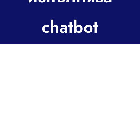
За контакт
chatbot