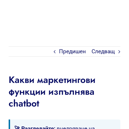
Предишен
Следващ
Какви маркетингови
функции изпълнява
chatbot
🚀 Разгледайте:
внедряване на