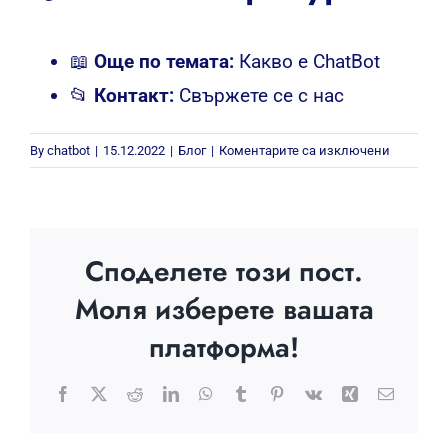
📖
Още по темата:
Какво е ChatBot
📂
Контакт:
Свържете се с нас
за
By
chatbot
|
15.12.2022
|
Блог
|
Коментарите са изключени
Какви
маркетин
функции
изпълня
Споделете този пост.
chatbot
Моля изберете вашата
платформа!
Facebook
X
Reddit
LinkedIn
WhatsApp
Tumblr
Pinterest
Vk
Xing
Електр
поща: