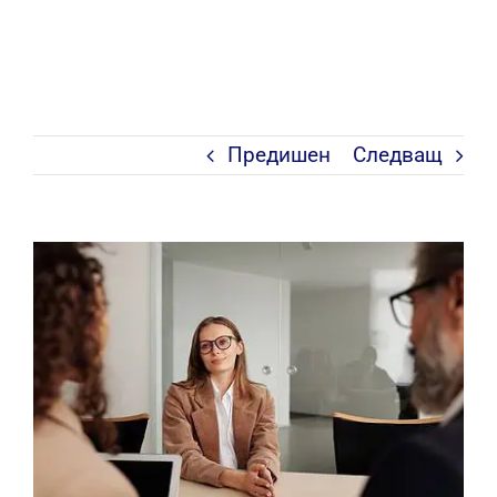
Предишен
Следващ
View
Larger
Image