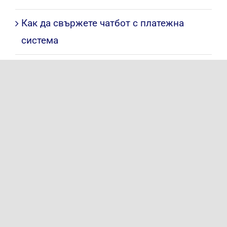
Как да свържете чатбот с платежна
система
Чатбот за събития и уебинари:
регистрация и напомняния
A/B тестване на разговорни сценарии в
чатбот
Чатбот като инструмент за upsell и
cross-sell
Как да свържете чатбот с платежна
система