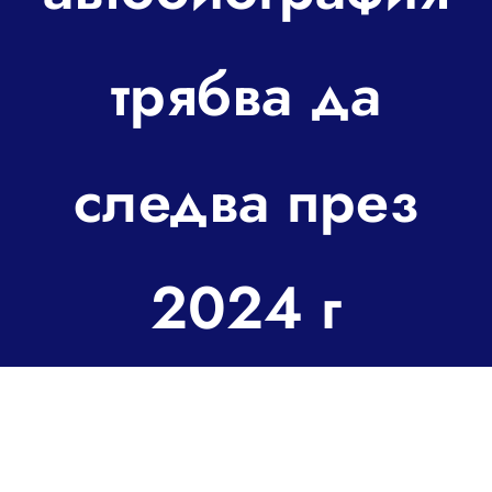
За контакт
трябва да
следва през
2024 г