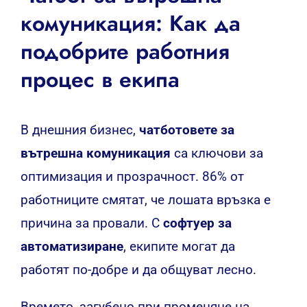
комуникация: Как да
подобрите работния
процес в екипа
В днешния бизнес,
чатботовете за
вътрешна комуникация
са ключови за
оптимизация и прозрачност. 86% от
работниците смятат, че лошата връзка е
причина за провали. С
софтуер за
автоматизиране
, екипите могат да
работят по-добре и да общуват лесно.
Времето, загубено при променяне на