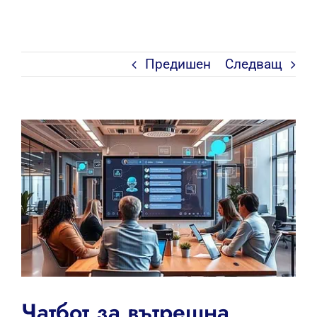
Предишен
Следващ
View
Larger
Image
Чатбот за вътрешна