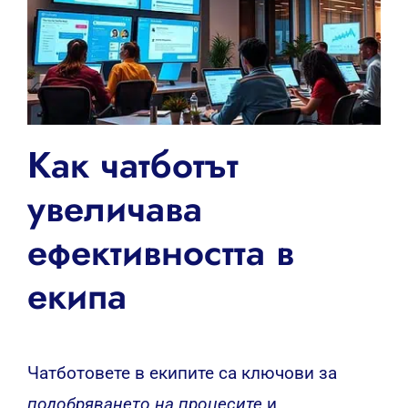
Как чатботът
увеличава
ефективността в
екипа
Чатботовете в екипите са ключови за
подобряването на процесите
и