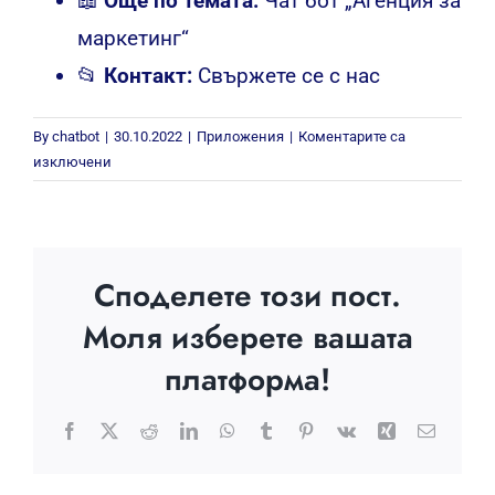
📖
Още по темата:
Чат бот „Агенция за
маркетинг“
📂
Контакт:
Свържете се с нас
By
chatbot
|
30.10.2022
|
Приложения
|
Коментарите са
за
изключени
Чат
бот
5
седмично
Споделете този пост.
обучение
„Chatbot
Моля изберете вашата
Expert“
платформа!
Facebook
X
Reddit
LinkedIn
WhatsApp
Tumblr
Pinterest
Vk
Xing
Електр
поща: