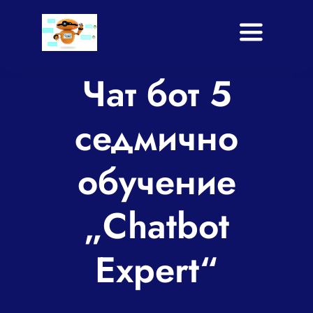
Skip
to
Toggle
content
Navigati
Чат бот 5
Начало
Услуги
седмично
Приложение
обучение
Shop
„Chatbot
Блог
Expert“
За нас