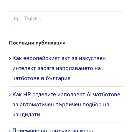
Търсене
...
Последни публикации
Как европейският акт за изкуствен
интелект засяга използването на
чатботове в българия
Как HR отделите използват AI чатботове
за автоматичен първичен подбор на
кандидати
Приемане на поръчки за храна