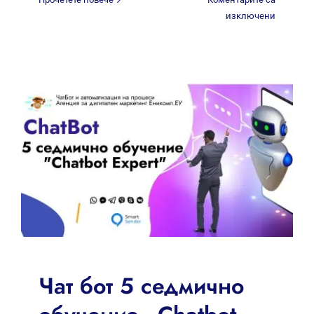
за
изключени
Чат
бот
4
дневен
маратон
„Здрав
гръб“
Чат бот 5 седмично