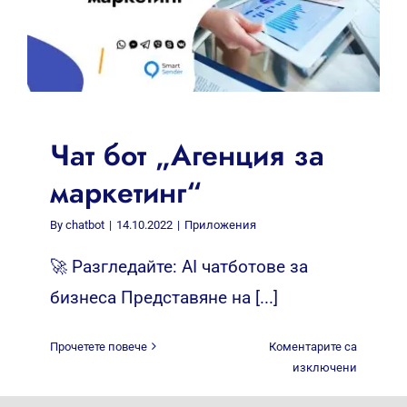
Чат бот „Агенция за
маркетинг“
By
chatbot
|
14.10.2022
|
Приложения
🚀 Разгледайте: AI чатботове за
бизнеса Представяне на [...]
Прочетете повече
Коментарите са
за
изключени
Чат