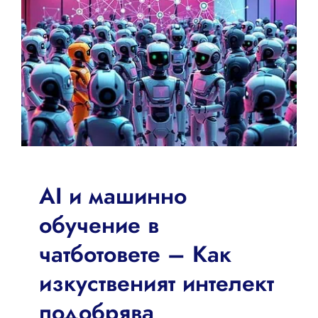
AI и машинно
обучение в
чатботовете – Как
изкуственият интелект
подобрява