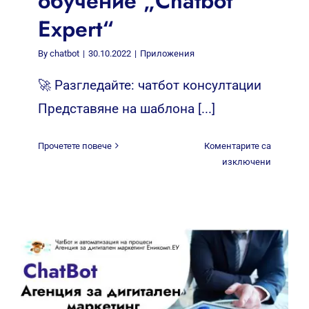
обучение „Chatbot
Expert“
By
chatbot
|
30.10.2022
|
Приложения
🚀 Разгледайте: чатбот консултации
Представяне на шаблона [...]
Прочетете повече
Коментарите са
за
изключени
Чат
бот
5
седмичн
обучени
„Chatbot
Expert“