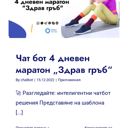
Чат бот 4 дневен
маратон „Здрав гръб“
By
chatbot
|
15.12.2022
|
Приложения
🚀 Разгледайте: интелигентни чатбот
решения Представяне на шаблона
[...]
Прочетете повече
Коментарите са