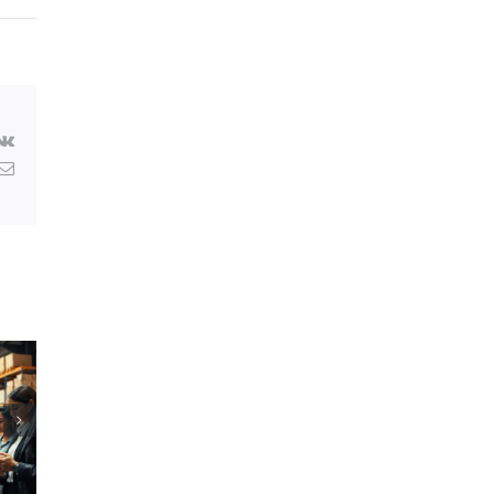
erest
Vk
g
Електронна
поща: