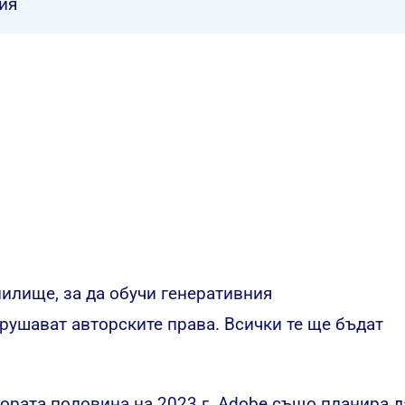
ия
илище, за да обучи генеративния
рушават авторските права. Всички те ще бъдат
ората половина на 2023 г. Adobe също планира д