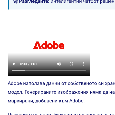
🚀 Разгледайте:
интелигентни чатбот решен
Adobe използва данни от собственото си хран
модел. Генерираните изображения няма да на
маркирани, добавени към Adobe.
Пускането на нови функции е планирано за вт