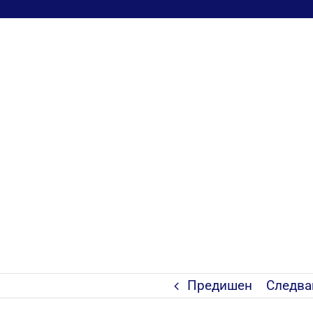
Предишен
Следв