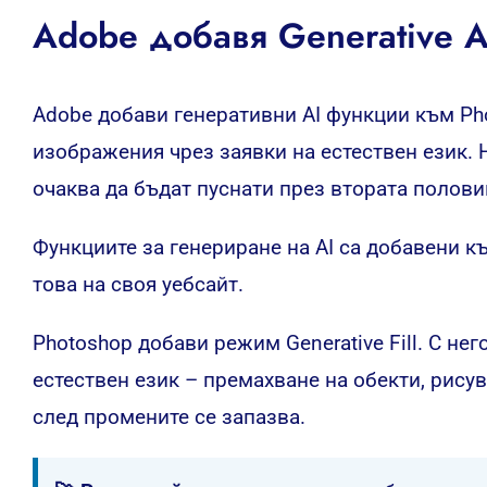
Adobe добавя Generative A
Adobe добави генеративни AI функции към Ph
изображения чрез заявки на естествен език. 
очаква да бъдат пуснати през втората половин
Функциите за генериране на AI са добавени к
това на своя уебсайт.
Photoshop добави режим Generative Fill. С н
естествен език – премахване на обекти, рису
след промените се запазва.