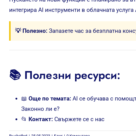
интегрира AI инструменти в облачната услуга 
💡 Полезно:
Запазете час за безплатна кон
📚 Полезни ресурси:
📖
Още по темата:
AI се обучава с помощ
Законно ли е?
📂
Контакт:
Свържете се с нас
By
chatbot
|
25.05.2023
|
Блог
|
0 Коментара