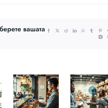
зберете вашата
Facebook
X
Reddit
LinkedIn
WhatsApp
Tumblr
Pint
Xin