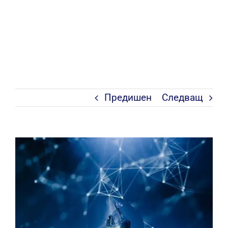
Предишен
Следващ
View
Larger
Image