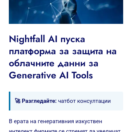
Nightfall AI пуска
платформа за защита на
облачните данни за
Generative AI Tools
🚀 Разгледайте:
чатбот консултации
В ерата на генеративния изкуствен
интелект фирмите се стремят да увеличат