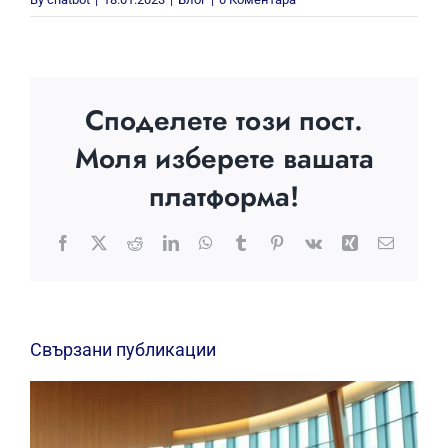
Споделете този пост.
Моля изберете вашата
платформа!
Facebook
X
Reddit
LinkedIn
WhatsApp
Tumblr
Pinterest
Vk
Xing
Електр
поща:
Свързани публикации