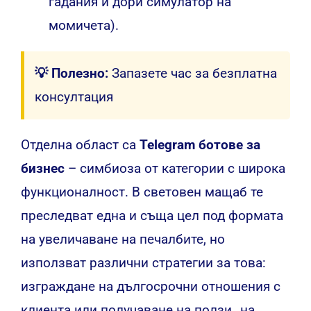
гадания и дори симулатор на
момичета).
💡 Полезно:
Запазете час за безплатна
консултация
Отделна област са
Telegram ботове за
бизнес
– симбиоза от категории с широка
функционалност.
В световен мащаб те
преследват една и съща цел под формата
на увеличаване на печалбите, но
използват различни стратегии за това:
изграждане на дългосрочни отношения с
клиента или получаване на ползи „на