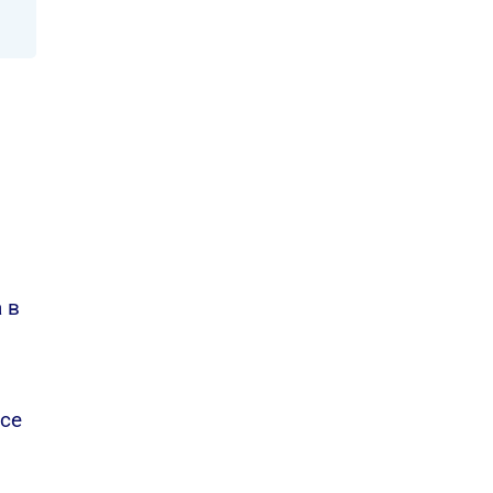
 в
 се