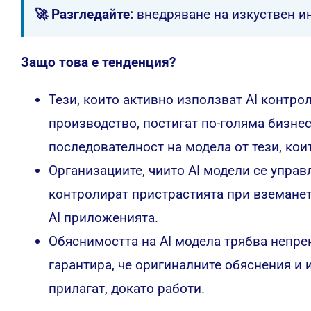
🚀 Разгледайте:
внедряване на изкуствен и
Защо това е тенденция?
Тези, които активно използват AI контро
производство, постигат по-голяма бизнес
последователност на модела от тези, кои
Организациите, чиито AI модели се управ
контролират пристрастията при вземанет
AI приложенията.
Обяснимостта на AI модела трябва непре
гарантира, че оригиналните обяснения и 
прилагат, докато работи.