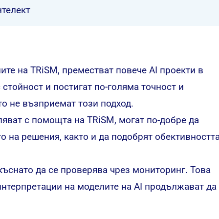
нтелект
лите на TRiSM, преместват повече AI проекти в
 стойност и постигат по-голяма точност и
то не възприемат този подход.
ляват с помощта на TRiSM, могат по-добре да
о на решения, както и да подобрят обективността
къснато да се проверява чрез мониторинг. Това
интерпретации на моделите на AI продължават да