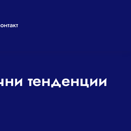
онтакт
ични тенденции