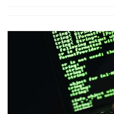
View
Larger
Image