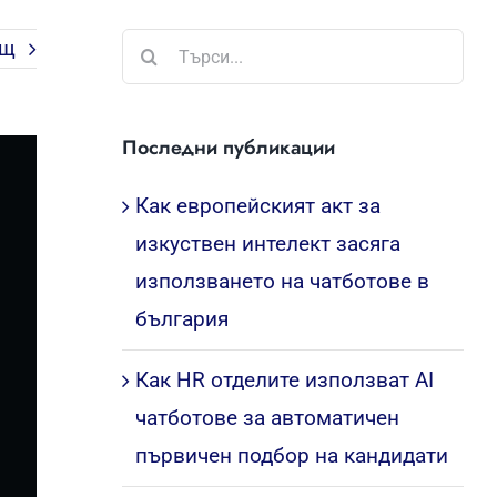
Търсене
ащ
...
Последни публикации
Как европейският акт за
изкуствен интелект засяга
използването на чатботове в
българия
Как HR отделите използват AI
чатботове за автоматичен
първичен подбор на кандидати