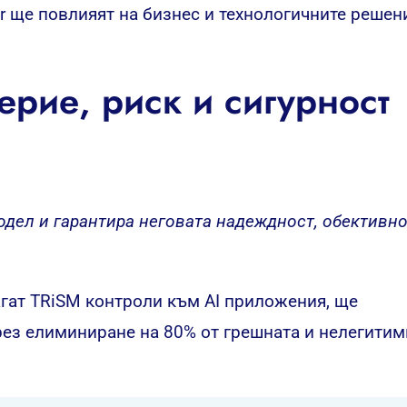
er ще повлияят на бизнес и технологичните решен
ерие, риск и сигурност
одел и гарантира неговата надеждност, обективно
агат TRiSM контроли към AI приложения, ще
рез елиминиране на 80% от грешната и нелегитим