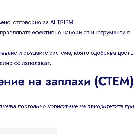
ено, отговорно за AI TRiSM.
управлявате ефективно набори от инструменти в
зване и създайте система, която одобрява достъ
телно се използват.
ение на заплахи (CTEM)
ключва постоянно коригиране на приоритетите пр