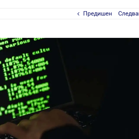
Предишен
Следв