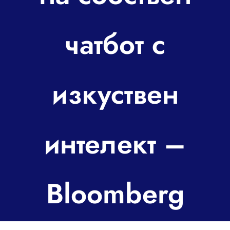
За контакт
чатбот с
изкуствен
интелект –
Bloomberg