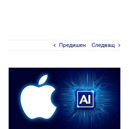
Предишен
Следващ
View
Larger
Image