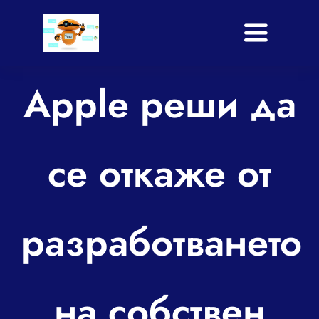
Skip
to
Toggle
content
Navigati
Начало
Apple реши да
Услуги
се откаже от
Приложение
Shop
разработването
Блог
За нас
на собствен