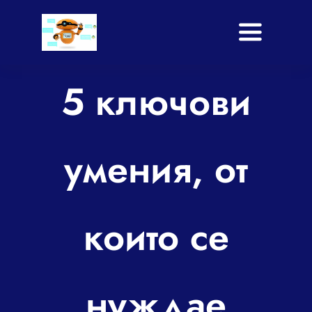
Skip
to
Toggle
content
Navigati
Начало
5 ключови
Услуги
умения, от
Приложение
Shop
които се
Блог
За нас
нуждае